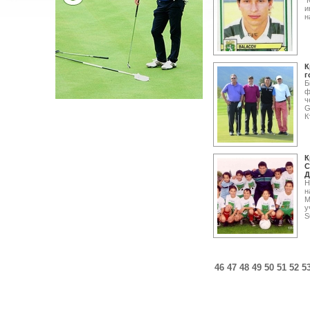
К
и
н
К
г
Б
ф
ч
G
К
К
С
Д
Н
н
М
у
S
46
47
48
49
50
51
52
5