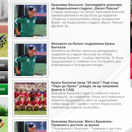
Красимир Балъков: Заповядайте довечера
на Националния стадион „Васил Левски“
Старши треньорът на Литекс Красимир Балъков
призова феновете на футбола да подкрепят
отбора му в мача реванш срещу молдовския
Верис на Националния стадион „Васил Левски“.
Двубоят бе...
Феновете на Литекс подкрепиха Краси
Балъков
Феновете на Литекс написаха декларация в
подкрепа на старши треньора на отбора
Красимир Балъков - съобщи Sportal.bg. Те бяха
предизвикани от появили се в последните дни
информации в българските медии,...
клипове
Краси Балъков пред "24 часа": Още след
посланик
“Парк де Пренс” усещах, че ще направим
фурор в САЩ
Красимир Балъков е един от главните герои в
Галерия
звучащото, за съжаление, точно като приказка в
момента американско лято на националния
отбор преди 20 г. Халфът, когото бързо всички
свикнаха да наричат вълшебен,...
Красимир Балъков: Мачът Бразилия -
Германия е достоен за финал
“Полуфиналът Бразилия - Германия е достоен