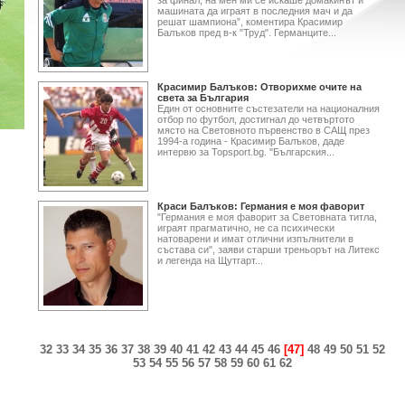
за финал, на мен ми се искаше домакинът и
машината да играят в последния мач и да
решат шампиона”, коментира Красимир
Балъков пред в-к "Труд". Германците...
Красимир Балъков: Отворихме очите на
света за България
Един от основните състезатели на националния
отбор по футбол, достигнал до четвъртото
място на Световното първенство в САЩ през
1994-а година - Красимир Балъков, даде
интервю за Topsport.bg. "Българския...
Краси Балъков: Германия е моя фаворит
"Германия е моя фаворит за Световната титла,
играят прагматично, не са психически
натоварени и имат отлични изпълнители в
състава си", заяви старши треньорът на Литекс
и легенда на Щутгарт...
32
33
34
35
36
37
38
39
40
41
42
43
44
45
46
[47]
48
49
50
51
52
53
54
55
56
57
58
59
60
61
62