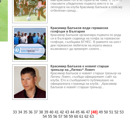
най-красивия гол в историята на тима. С 31% от
гласовете убедително първото място е за
легендата на клуба Красимир Балъков и гола му
отбелязан срещу...
Красимир Балъков води германски
голфъри в България
Красимир Балъков организира първата по рода
си в България седмица на голфа за германски
голфъри, съобщава БГНЕС. В рамките на шест
дни германски любители на играта имаха
възможност да премерят силите...
Красимир Балъков е новият старши
треньор на „Литекс“ Ловеч
Красимир Балъков e новият старши треньор на
Литекс Ловеч, съобщи официалният сайт на
клуба. Ето и съобщението публикувано на
официалната страница на клуба : „Красимир
Балъков е новият старши-треньор...
33
34
35
36
37
38
39
40
41
42
43
44
45
46
47
[48]
49
50
51
52
53
54
55
56
57
58
59
60
61
62
63