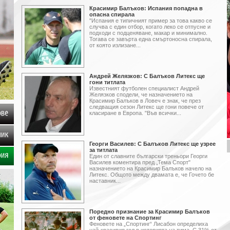
Красимир Балъков: Испания попадна в
опасна спирала
"Испания е типичният пример за това какво се
случва с един отбор, когато леко се отпусне и
подходи с подценяване, макар и минимално.
Тогава се завърта една смъртоносна спирала,
от която излизане...
Андрей Желязков: С Балъков Литекс ще
гони титлата
Известният футболен специалист Андрей
Желязков сподели, че назначението на
Красимир Балъков в Ловеч е знак, че през
следващия сезон Литекс ще гони повече от
класиране в Европа. "Във всички...
клипове
Георги Василев: С Балъков Литекс ще узрее
посланик
за титлата
Един от славните българ­ски треньори Георги
Ва­силев коментира пред „Тема Спорт"
Галерия
назначението на Красимир Балъков начело на
Литекс. Общото между два­мата е, че Гочето бе
настав­ник...
Поредно признание за Красимир Балъков
от феновете на Спортинг
Феновете на „Спортинг“ Лисабон определиха