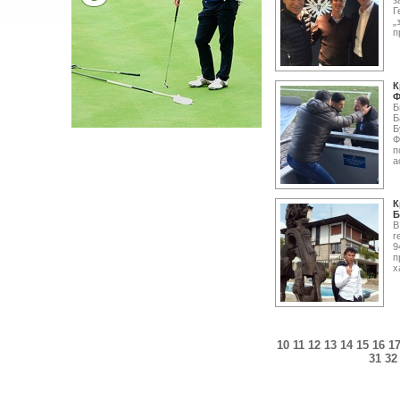
з
Г
„
п
К
Ф
Б
Б
Б
Ф
п
а
К
Б
В
г
9
п
х
10
11
12
13
14
15
16
1
31
32