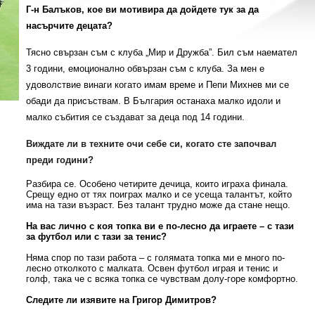
Г-н Балъков, кое ви мотивира да дойдете тук за да
насърчите децата?
Тясно свързан съм с клуба „Мир и Дружба”. Бил съм наемател
3 години, емоционално обвързан съм с клуба. За мен е
удоволствие винаги когато имам време и Пепи Михнев ми се
обади да присъствам. В България останаха малко идоли и
малко събития се създават за деца под 14 години.
Виждате ли в техните очи себе си, когато сте започвал
преди години?
Разбира се. Особено четирите дечица, които играха финала.
Срещу едно от тях поиграх малко и се усеща талантът, който
има на тази възраст. Без талант трудно може да стане нещо.
На вас лично с коя топка ви е по-лесно да играете – с тази
за футбол или с тази за тенис?
Няма спор по тази работа – с голямата топка ми е много по-
лесно отколкото с малката. Освен футбол играя и тенис и
голф, така че с всяка топка се чувствам долу-горе комфортно.
Следите ли изявите на Григор Димитров?