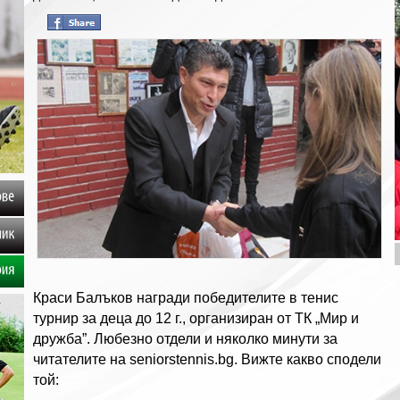
клипове
посланик
Галерия
Краси Балъков награди победителите в тенис
турнир за деца до 12 г., организиран от ТК „Мир и
дружба”. Любезно отдели и няколко минути за
читателите на seniorstennis.bg. Вижте какво сподели
той: