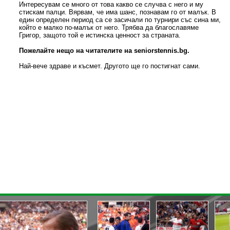
Интересувам се много от това какво се случва с него и му
стискам палци. Вярвам, че има шанс, познавам го от малък. В
един определен период са се засичали по турнири със сина ми,
който е малко по-малък от него. Трябва да благославяме
Григор, защото той е истинска ценност за страната.
Пожелайте нещо на читателите на
seniorstennis.bg.
Най-вече здраве и късмет. Другото ще го постигнат сами.
« назад