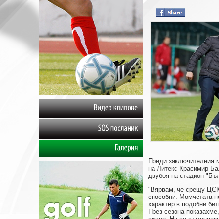
Видео
клипове
SOS
посланик
Галерия
Преди заключителния м
на Литекс Красимир Ба
двубоя на стадион "Бъ
"Вярвам, че срещу ЦСК
способни. Момчетата п
характер в подобни бит
През сезона показахме,
силно. Не се съмнявам